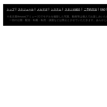
トップ
スケジュール
メルマガ
システム
スタジオ紹介
ご予約方法
FAQ
※名古屋Amuse(アミューズ)でモデルを撮影した写真、動画等は個人でお楽しみい
一切の公開・配信・転載・転売・譲渡などは禁止とさせていただきます。あらかじ